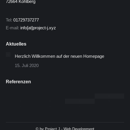
72664 Kohlberg
Tel:
01729737277
E-mail:
info[at]project-j.xyz
Aktuelles
Herzlich Willkommen auf der neuen Homepage
15. Juli 2020
Referenzen
© by Project J - Web Development